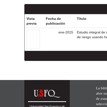
Vista
Fecha de
Título
previa
publicación
ene-2015
Estudio integral de
de riesgo usando h
La bibl
abre su
de est
selecci
Universidad San Francisco de