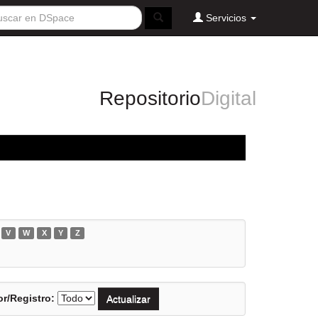
Servicios
Repositorio
Digital
V
W
X
Y
Z
r/Registro: