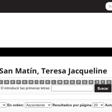
San Matín, Teresa Jacqueline
C
D
E
F
G
H
I
J
K
L
M
N
O
P
Q
R
S
T
U
O introducir las primeras letras:
En orden:
Resultados por página
Auto