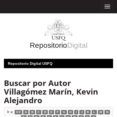
Skip
navigation
Repositorio
Digital
Repositorio Digital USFQ
Buscar por Autor
Villagómez Marín, Kevin
Alejandro
Ir a:
0-9
A
B
C
D
E
F
G
H
I
J
K
L
M
N