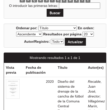
O
P
Q
R
S
T
U
V
W
X
Y
Z
O introducir las primeras letras:
Ordenar por:
En orden:
Resultados por página
Autor/Registro:
Mostrando resultados 1 a 1 de 1
Vista
Fecha de
Título
Autor(es)
previa
publicación
2020
Diseño del
Recalde,
sistema de
Juan
drenaje de la
José,
cancha de fútbol
director
;
de la Comuna
Villagómez
Central
Marín,