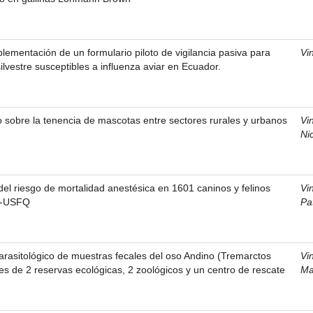
plementación de un formulario piloto de vigilancia pasiva para
Vi
ilvestre susceptibles a influenza aviar en Ecuador.
 sobre la tenencia de mascotas entre sectores rurales y urbanos
Vi
Ni
del riesgo de mortalidad anestésica en 1601 caninos y felinos
Vi
V-USFQ
Pat
arasitológico de muestras fecales del oso Andino (Tremarctos
Vi
es de 2 reservas ecológicas, 2 zoológicos y un centro de rescate
Ma