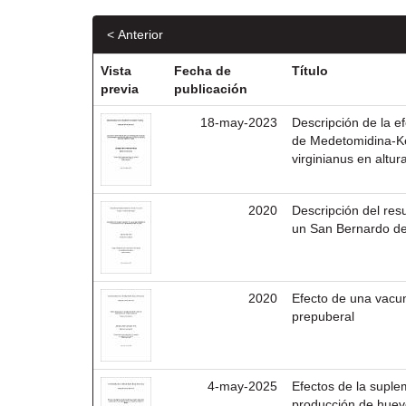
< Anterior
Vista
Fecha de
Título
previa
publicación
18-may-2023
Descripción de la e
de Medetomidina-Ke
virginianus en altur
2020
Descripción del res
un San Bernardo de
2020
Efecto de una vacu
prepuberal
4-may-2025
Efectos de la suple
producción de huev