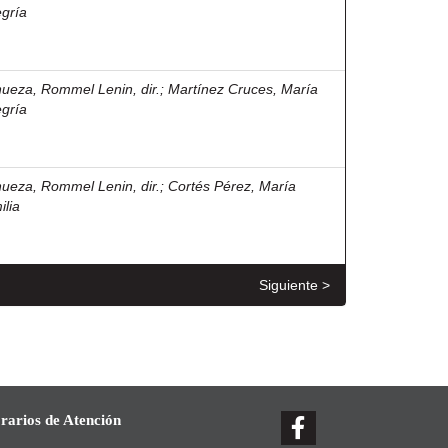
egría
nueza, Rommel Lenin, dir.
;
Martínez Cruces, María
egría
nueza, Rommel Lenin, dir.
;
Cortés Pérez, María
ilia
Siguiente >
rarios de Atención