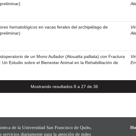
preliminar)
Al
lores hematológicos en vacas ferales del archipiélago de
Vi
preliminar)
Al
stoperatorio de un Mono Aullador (Alouatta palliata) con Fractura
Vi
Un Estudio sobre el Bienestar Animal en la Rehabilitación de
Em
Mostrando resultados 8 a 27 de 36
ioteca de la Universidad San Francisco de Quito,
Ho
s servicios diariamente para la atención de miles