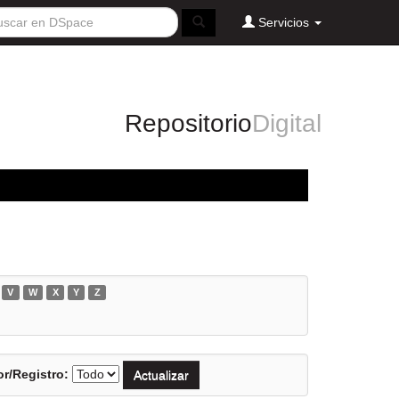
Servicios
Repositorio
Digital
V
W
X
Y
Z
r/Registro: