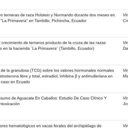
n terneras de raza Holstein y Normando durante dos meses en
Vi
 “La Primavera” en Tambillo, Pichincha, Ecuador
Cri
crecimiento de terneros producto de la cruza de las razas
Vi
 en la hacienda ¨La Primavera¨ (Tambillo, Ecuador)
Da
r de la granulosa (TCG) sobre los valores hormonales normales
Vi
tosterona libre y total, estradiol, inhibina β y antimulleriana en
Ma
 caso en Ecuado
onsumo de Aguacate En Caballos: Estudio De Caso Clínico Y
Vi
ntoxicación
Jo
lores hematológicos en vacas ferales del archipiélago de
Vi