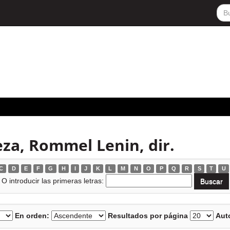
za, Rommel Lenin, dir.
C
D
E
F
G
H
I
J
K
L
M
N
O
P
Q
R
S
T
U
O introducir las primeras letras:
En orden:
Resultados por página
Auto