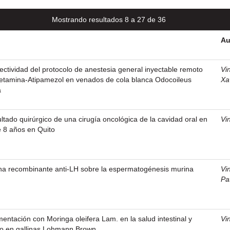
Mostrando resultados 8 a 27 de 36
Au
fectividad del protocolo de anestesia general inyectable remoto
Vi
tamina-Atipamezol en venados de cola blanca Odocoileus
Xa
a
ultado quirúrgico de una cirugía oncológica de la cavidad oral en
Vi
 8 años en Quito
na recombinante anti-LH sobre la espermatogénesis murina
Vi
Pat
mentación con Moringa oleifera Lam. en la salud intestinal y
Vi
o en gallinas Lohmann Brown