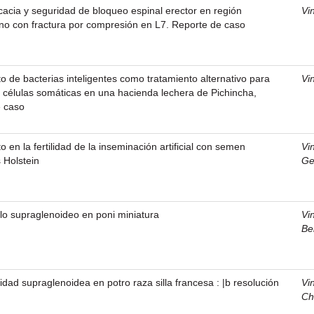
icacia y seguridad de bloqueo espinal erector en región
Vi
no con fractura por compresión en L7. Reporte de caso
to de bacterias inteligentes como tratamiento alternativo para
Vi
e células somáticas en una hacienda lechera de Pichincha,
e caso
o en la fertilidad de la inseminación artificial con semen
Vi
 Holstein
Ge
lo supraglenoideo en poni miniatura
Vi
Be
idad supraglenoidea en potro raza silla francesa : |b resolución
Vi
Ch