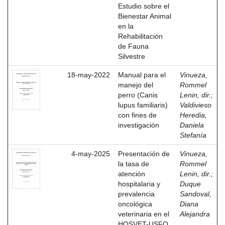
Estudio sobre el
Bienestar Animal
en la
Rehabilitación
de Fauna
Silvestre
18-may-2022
Manual para el
Vinueza,
manejo del
Rommel
perro (Canis
Lenin, dir.
;
lupus familiaris)
Valdivieso
con fines de
Heredia,
investigación
Daniela
Stefanía
4-may-2025
Presentación de
Vinueza,
la tasa de
Rommel
atención
Lenin, dir.
;
hospitalaria y
Duque
prevalencia
Sandoval,
oncológica
Diana
veterinaria en el
Alejandra
HOSVET-USFQ