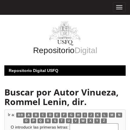
Skip
navigation
Repositorio
Digital
Repositorio Digital USFQ
Buscar por Autor Vinueza,
Rommel Lenin, dir.
Ir a:
0-9
A
B
C
D
E
F
G
H
I
J
K
L
M
N
O
P
Q
R
S
T
U
V
W
X
Y
Z
O introducir las primeras letras: