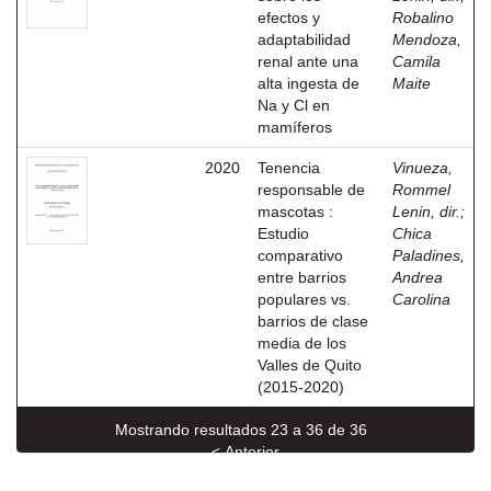
efectos y
Robalino
adaptabilidad
Mendoza,
renal ante una
Camila
alta ingesta de
Maite
Na y Cl en
mamíferos
2020
Tenencia
Vinueza,
responsable de
Rommel
mascotas :
Lenin, dir.
;
Estudio
Chica
comparativo
Paladines,
entre barrios
Andrea
populares vs.
Carolina
barrios de clase
media de los
Valles de Quito
(2015-2020)
Mostrando resultados 23 a 36 de 36
< Anterior