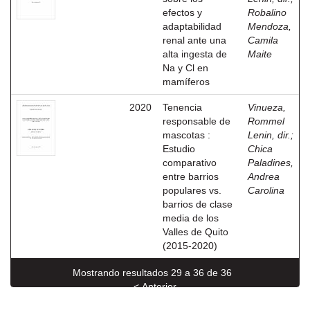
efectos y
Robalino
adaptabilidad
Mendoza,
renal ante una
Camila
alta ingesta de
Maite
Na y Cl en
mamíferos
2020
Tenencia
Vinueza,
responsable de
Rommel
mascotas :
Lenin, dir.
;
Estudio
Chica
comparativo
Paladines,
entre barrios
Andrea
populares vs.
Carolina
barrios de clase
media de los
Valles de Quito
(2015-2020)
Mostrando resultados 29 a 36 de 36
< Anterior