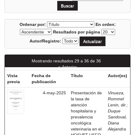
Ordenar por:
En orden:
Resultados por página
Autor/Registro:
Mostrando resultados 29 a 36 de 36
< Anterior
Vista
Fecha de
Título
Autor(es)
previa
publicación
4-may-2025
Presentación de
Vinueza,
la tasa de
Rommel
atención
Lenin, dir.
;
hospitalaria y
Duque
prevalencia
Sandoval,
oncológica
Diana
veterinaria en el
Alejandra