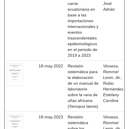
carne
José
ecuatoriana en
Adrián
base a las
importaciones
internacionales y
eventos
trascendentales
epidemiológicos
en el periodo de
2019 a 2023
18-may-2022
Revisión
Vinueza,
sistemática para
Rommel
la elaboración
Lenin, dir.
;
de un manual de
Rubio
laboratorio
Hernández,
sobre la rana de
Estefany
uñas africana
Carolina
(Xenopus laevis)
18-may-2023
Revisión
Vinueza,
sistemática
Rommel
sobre los
Lenin, dir.
;