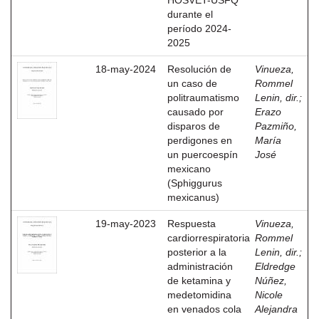
HOSVET-USFQ
durante el
período 2024-
2025
18-may-2024
Resolución de
Vinueza,
un caso de
Rommel
politraumatismo
Lenin, dir.
;
causado por
Erazo
disparos de
Pazmiño,
perdigones en
María
un puercoespín
José
mexicano
(Sphiggurus
mexicanus)
19-may-2023
Respuesta
Vinueza,
cardiorrespiratoria
Rommel
posterior a la
Lenin, dir.
;
administración
Eldredge
de ketamina y
Núñez,
medetomidina
Nicole
en venados cola
Alejandra