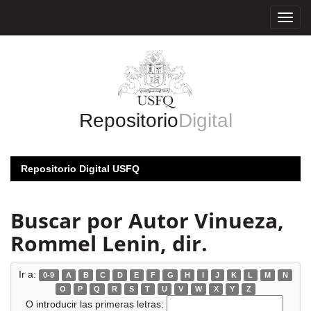
Skip
navigation
Repositorio
Digital
Repositorio Digital USFQ
Buscar por Autor Vinueza,
Rommel Lenin, dir.
Ir a:
0-9
A
B
C
D
E
F
G
H
I
J
K
L
M
N
O
P
Q
R
S
T
U
V
W
X
Y
Z
O introducir las primeras letras: