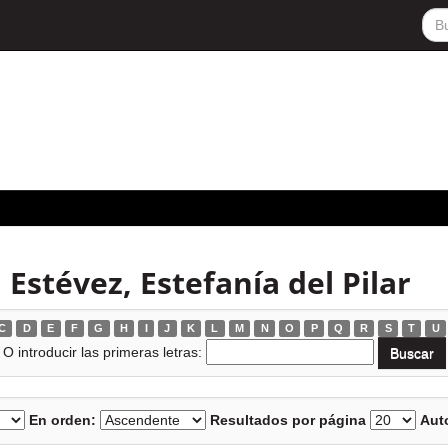
 Estévez, Estefanía del Pilar
C
D
E
F
G
H
I
J
K
L
M
N
O
P
Q
R
S
T
U
O introducir las primeras letras:
En orden:
Resultados por página
Auto