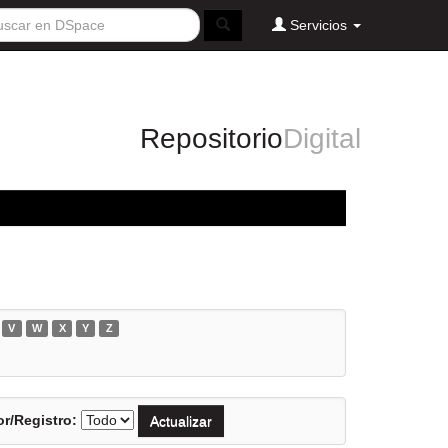
Servicios
Repositorio
Digital
V
W
X
Y
Z
r/Registro: