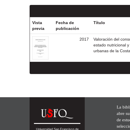
Vista
Fecha de
Título
previa
publicación
2017
Valoración del cons
estado nutricional 
urbanas de la Costa
La bibl
abre su
de est
selecci
Universidad San Francisco de