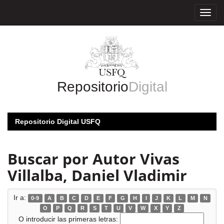
Skip
navigation
Repositorio
Digital
Repositorio Digital USFQ
Buscar por Autor Vivas
Villalba, Daniel Vladimir
Ir a:
0-9
A
B
C
D
E
F
G
H
I
J
K
L
M
N
O
P
Q
R
S
T
U
V
W
X
Y
Z
O introducir las primeras letras: