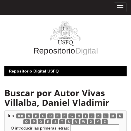
Skip
navigation
Repositorio
Digital
Repositorio Digital USFQ
Buscar por Autor Vivas
Villalba, Daniel Vladimir
Ir a:
0-9
A
B
C
D
E
F
G
H
I
J
K
L
M
N
O
P
Q
R
S
T
U
V
W
X
Y
Z
O introducir las primeras letras: