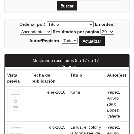
Ordenar por:
En orden:
Resultados por página
Autor/Registro:
Mostrando resultados 9 a 17 de 17
< Anterior
Vista
Fecha de
Título
Autor(es)
previa
publicación
ene-2016
Kami
Yépez,
Arturo
(dir)
;
López,
Valerie
dic-2015
La luz, el color y
Yépez,
la forma reel de
Arturo