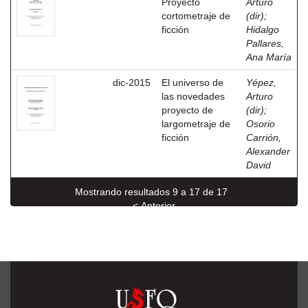
Proyecto
Arturo
cortometraje de
(dir)
;
ficción
Hidalgo
Pallares,
Ana María
dic-2015
El universo de
Yépez,
las novedades
Arturo
proyecto de
(dir)
;
largometraje de
Osorio
ficción
Carrión,
Alexander
David
Mostrando resultados 9 a 17 de 17
< Anterior