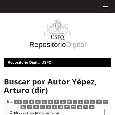
Skip
navigation
Repositorio
Digital
Repositorio Digital USFQ
Buscar por Autor Yépez,
Arturo (dir)
Ir a:
0-9
A
B
C
D
E
F
G
H
I
J
K
L
M
N
O
P
Q
R
S
T
U
V
W
X
Y
Z
O introducir las primeras letras: