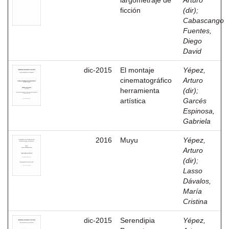
largometraje de
Arturo
ficción
(dir)
;
Cabascango
Fuentes,
Diego
David
dic-2015
El montaje
Yépez,
cinematográfico
Arturo
herramienta
(dir)
;
artística
Garcés
Espinosa,
Gabriela
2016
Muyu
Yépez,
Arturo
(dir)
;
Lasso
Dávalos,
María
Cristina
dic-2015
Serendipia
Yépez,