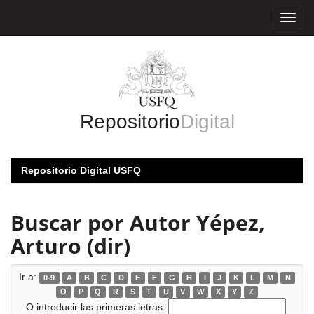
Skip
navigation
Repositorio
Digital
Repositorio Digital USFQ
Buscar por Autor Yépez,
Arturo (dir)
Ir a:
0-9
A
B
C
D
E
F
G
H
I
J
K
L
M
N
O
P
Q
R
S
T
U
V
W
X
Y
Z
O introducir las primeras letras: