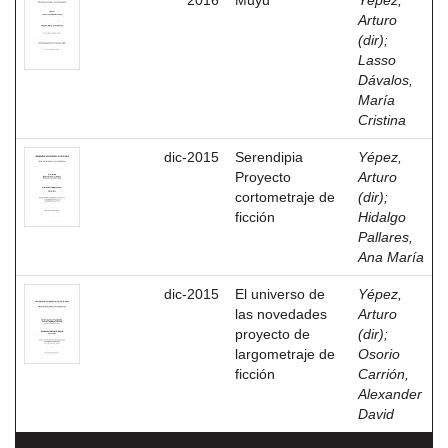
2016
Muyu
Yépez,
Arturo
(dir)
;
Lasso
Dávalos,
María
Cristina
dic-2015
Serendipia
Yépez,
Proyecto
Arturo
cortometraje de
(dir)
;
ficción
Hidalgo
Pallares,
Ana María
dic-2015
El universo de
Yépez,
las novedades
Arturo
proyecto de
(dir)
;
largometraje de
Osorio
ficción
Carrión,
Alexander
David