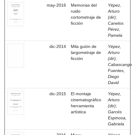
may-2016
Memorias del
Yépez,
ruido
Arturo
cortometraje de
(dir)
;
ficción
Canelos
Pérez,
Pamela
dic-2014
Mila guión de
Yépez,
largometraje de
Arturo
ficción
(dir)
;
Cabascango
Fuentes,
Diego
David
dic-2015
El montaje
Yépez,
cinematográfico
Arturo
herramienta
(dir)
;
artística
Garcés
Espinosa,
Gabriela