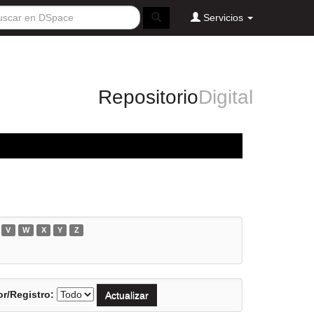
Servicios
Repositorio
Digital
V
W
X
Y
Z
r/Registro: