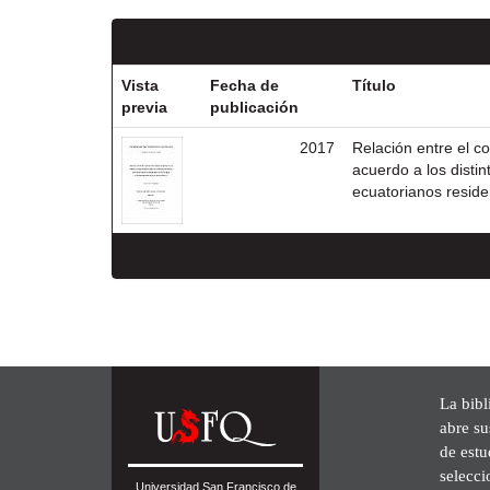
Vista
Fecha de
Título
previa
publicación
2017
Relación entre el c
acuerdo a los distin
ecuatorianos resid
La bibl
abre su
de est
selecci
Universidad San Francisco de