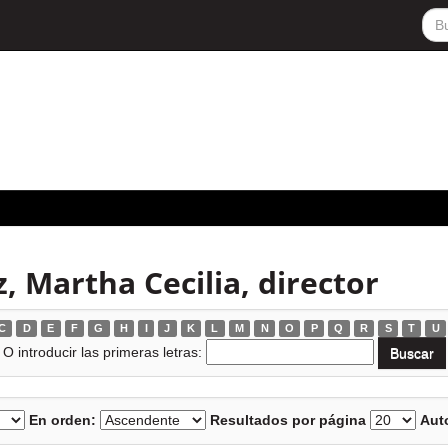
, Martha Cecilia, director
C
D
E
F
G
H
I
J
K
L
M
N
O
P
Q
R
S
T
U
O introducir las primeras letras:
En orden:
Resultados por página
Auto