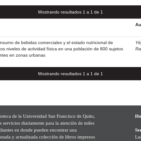
Mostrando resultados 1 a 1 de 1
Au
onsumo de bebidas comerciales y el estado nutricional de
Yé
tos niveles de actividad física en una población de 800 sujetos
Ra
entes en zonas urbanas
Mostrando resultados 1 a 1 de 1
ioteca de la Universidad San Francisco de Quito,
Ho
s servicios diariamente para la atención de miles
udiantes en donde pueden encontrar una
Se
onada y actualizada colección de libros impresos
Lu