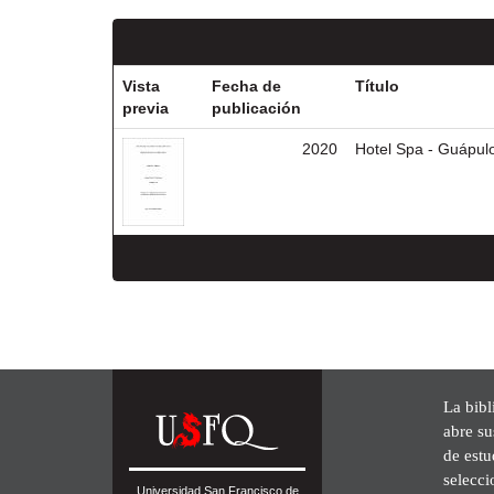
Vista
Fecha de
Título
previa
publicación
2020
Hotel Spa - Guápul
La bibl
abre su
de est
selecci
Universidad San Francisco de