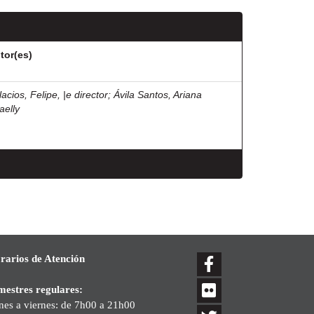
tor(es)
acios, Felipe, |e director
;
Ávila Santos, Ariana
aelly
rarios de Atención
mestres regulares:
nes a viernes: de 7h00 a 21h00