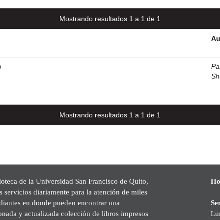
Mostrando resultados 1 a 1 de 1
Au
o
Pal
Sh
Mostrando resultados 1 a 1 de 1
ioteca de la Universidad San Francisco de Quito,
Ho
s servicios diariamente para la atención de miles
udiantes en donde pueden encontrar una
Se
onada y actualizada colección de libros impresos
Lu