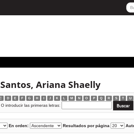
 Santos, Ariana Shaelly
C
D
E
F
G
H
I
J
K
L
M
N
O
P
Q
R
S
T
U
O introducir las primeras letras:
En orden:
Resultados por página
Auto