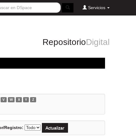
Servicios
Repositorio
Digital
V
W
X
Y
Z
r/Registro: