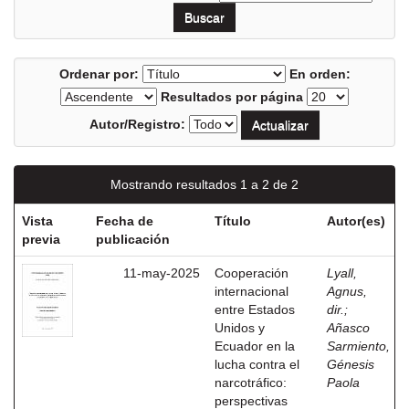
Ordenar por:
En orden:
Resultados por página
Autor/Registro:
Mostrando resultados 1 a 2 de 2
Vista
Fecha de
Título
Autor(es)
previa
publicación
11-may-2025
Cooperación
Lyall,
internacional
Agnus,
entre Estados
dir.
;
Unidos y
Añasco
Ecuador en la
Sarmiento,
lucha contra el
Génesis
narcotráfico:
Paola
perspectivas