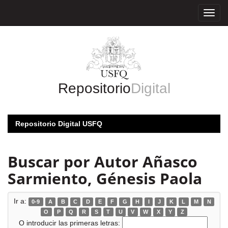
Skip
navigation
Repositorio
Digital
Repositorio Digital USFQ
Buscar por Autor Añasco
Sarmiento, Génesis Paola
Ir a:
0-9
A
B
C
D
E
F
G
H
I
J
K
L
M
N
O
P
Q
R
S
T
U
V
W
X
Y
Z
O introducir las primeras letras: