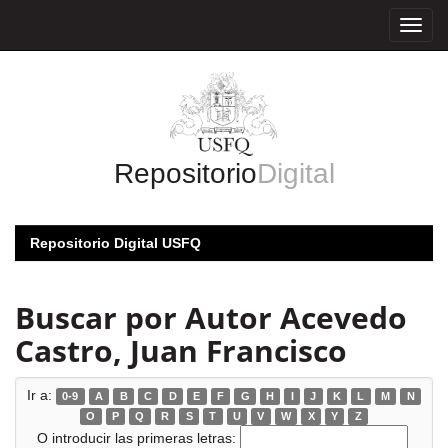
Skip
navigation
Repositorio
Digital
Repositorio Digital USFQ
Buscar por Autor Acevedo
Castro, Juan Francisco
Ir a:
0-9
A
B
C
D
E
F
G
H
I
J
K
L
M
N
O
P
Q
R
S
T
U
V
W
X
Y
Z
O introducir las primeras letras: