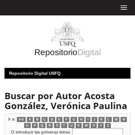
Skip
navigation
Repositorio
Digital
Repositorio Digital USFQ
Buscar por Autor Acosta
González, Verónica Paulina
Ir a:
0-9
A
B
C
D
E
F
G
H
I
J
K
L
M
N
O
P
Q
R
S
T
U
V
W
X
Y
Z
O introducir las primeras letras: