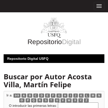
Skip
navigation
Repositorio
Digital
Repositorio Digital USFQ
Buscar por Autor Acosta
Villa, Martín Felipe
Ir a:
0-9
A
B
C
D
E
F
G
H
I
J
K
L
M
N
O
P
Q
R
S
T
U
V
W
X
Y
Z
O introducir las primeras letras: