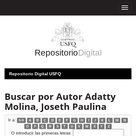
Skip
navigation
Repositorio
Digital
Repositorio Digital USFQ
Buscar por Autor Adatty
Molina, Joseth Paulina
Ir a:
0-9
A
B
C
D
E
F
G
H
I
J
K
L
M
N
O
P
Q
R
S
T
U
V
W
X
Y
Z
O introducir las primeras letras: