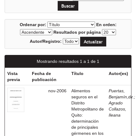
Ordenar por:
En orden:
Resultados por página
Autor/Registro:
Mostrando resultados 1 a 1 de 1
Vista
Fecha de
Título
Autor(es)
previa
publicación
nov-2006
Alimentos
Puertas,
seguros en el
Benjamín,dir.
;
Distrito
Agrado
Metropolitano de
Collazos,
Quito:
Ileana
determinación
de principales
gérmenes en los