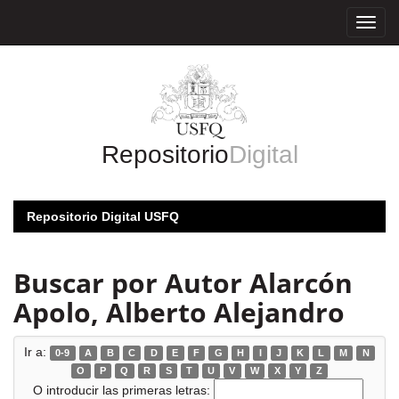
Skip
navigation
Repositorio
Digital
Repositorio Digital USFQ
Buscar por Autor Alarcón
Apolo, Alberto Alejandro
Ir a:
0-9
A
B
C
D
E
F
G
H
I
J
K
L
M
N
O
P
Q
R
S
T
U
V
W
X
Y
Z
O introducir las primeras letras: