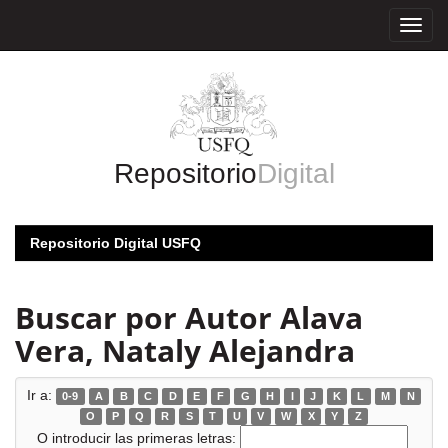
Skip
navigation
Repositorio
Digital
Repositorio Digital USFQ
Buscar por Autor Alava
Vera, Nataly Alejandra
Ir a:
0-9
A
B
C
D
E
F
G
H
I
J
K
L
M
N
O
P
Q
R
S
T
U
V
W
X
Y
Z
O introducir las primeras letras: