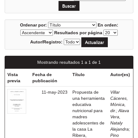
Ordenar por:
En orden:
Resultados por página
Autor/Registro:
Mostrando resultados 1 a 1 de 1
Vista
Fecha de
Título
Autor(es)
previa
publicación
11-may-2023
Propuesta de
Villar
una herramienta
Cáceres,
educativa
Mónica,
nutricional para
dir.
;
Alava
madres
Vera,
adolescentes de
Nataly
la casa La
Alejandra
;
Ribera,
Pino