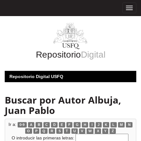
Skip
navigation
Repositorio
Digital
Repositorio Digital USFQ
Buscar por Autor Albuja,
Juan Pablo
Ir a:
0-9
A
B
C
D
E
F
G
H
I
J
K
L
M
N
O
P
Q
R
S
T
U
V
W
X
Y
Z
O introducir las primeras letras: