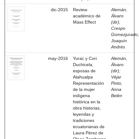
dic-2015
Review
Alemán,
académico de
Álvaro
Mass Effect
(dir)
;
Crespo
Gomezjurado,
Joaquín
Andrés
may-2016
Yurac y Cori
Alemán,
Duchicela,
Álvaro
esposas de
(dir)
;
Atahualpa
Véjar
Representación
Pinto,
de la mujer
Anna
indígena
Belén
histórica en la
obra historias,
leyendas y
tradiciones
ecuatorianas de
Laura Pérez de