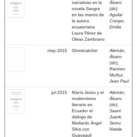
narrativas en la
Álvaro
novela Sangre
(dir)
;
en las manos de
Aguilar
la autora
Crespo,
ecuatoriana
Emilia
Laura Pérez de
Oleas Zambrano
may-2015
Ghostcatcher
Alemán,
Álvaro
(dir)
;
Racines
Muñoz,
Jean Paul
jul-2015
María Jesús y el
Alemán,
modernismo
Álvaro
literario en
(dir)
;
Ecuador el
Saant
diálogo de
Juank,
Medardo Ángel
Semu
Silva con
Natale
Guayaquil