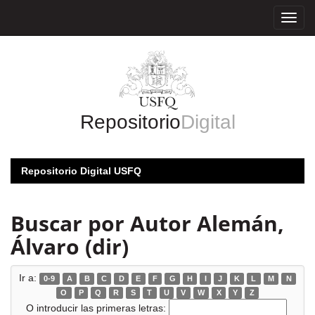
Skip
navigation
Repositorio
Digital
Repositorio Digital USFQ
Buscar por Autor Alemán,
Álvaro (dir)
Ir a:
0-9
A
B
C
D
E
F
G
H
I
J
K
L
M
N
O
P
Q
R
S
T
U
V
W
X
Y
Z
O introducir las primeras letras: