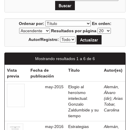
Ordenar por:
En orden:
Resultados por página
Autor/Registro:
Mostrando resultados 1 a 6 de 6
Vista
Fecha de
Título
Autor(es)
previa
publicación
may-2015
Elogio al
Alemán,
heroísmo
Álvaro
intelectual:
(dir)
;
Arias
Gonzalo
Tobar,
Zaldumbide y su
Carolina
tiempo
may-2016
Estrategias
Alemán,