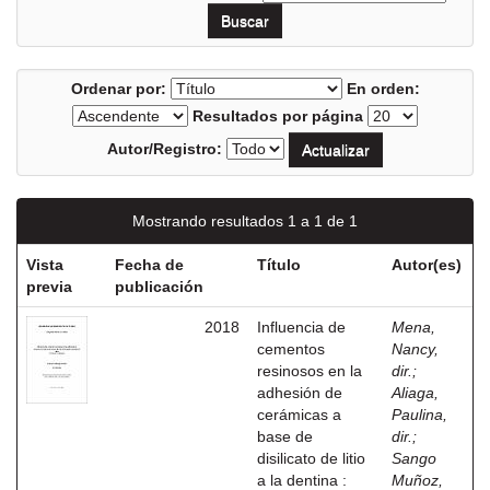
Ordenar por:
En orden:
Resultados por página
Autor/Registro:
Mostrando resultados 1 a 1 de 1
Vista
Fecha de
Título
Autor(es)
previa
publicación
2018
Influencia de
Mena,
cementos
Nancy,
resinosos en la
dir.
;
adhesión de
Aliaga,
cerámicas a
Paulina,
base de
dir.
;
disilicato de litio
Sango
a la dentina :
Muñoz,