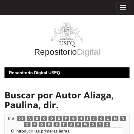
Skip
navigation
Repositorio
Digital
Repositorio Digital USFQ
Buscar por Autor Aliaga,
Paulina, dir.
Ir a:
0-9
A
B
C
D
E
F
G
H
I
J
K
L
M
N
O
P
Q
R
S
T
U
V
W
X
Y
Z
O introducir las primeras letras: