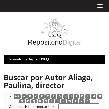
Skip
navigation
Repositorio
Digital
Repositorio Digital USFQ
Buscar por Autor Aliaga,
Paulina, director
Ir a:
0-9
A
B
C
D
E
F
G
H
I
J
K
L
M
N
O
P
Q
R
S
T
U
V
W
X
Y
Z
O introducir las primeras letras: