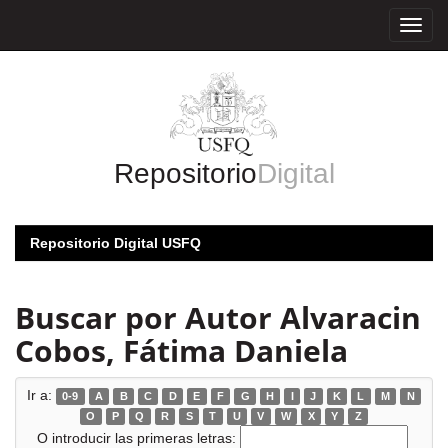
Skip
navigation
Repositorio
Digital
Repositorio Digital USFQ
Buscar por Autor Alvaracin
Cobos, Fátima Daniela
Ir a:
0-9
A
B
C
D
E
F
G
H
I
J
K
L
M
N
O
P
Q
R
S
T
U
V
W
X
Y
Z
O introducir las primeras letras: