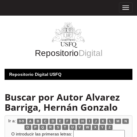
Skip
navigation
Repositorio
Digital
Repositorio Digital USFQ
Buscar por Autor Alvarez
Barriga, Hernán Gonzalo
Ir a:
0-9
A
B
C
D
E
F
G
H
I
J
K
L
M
N
O
P
Q
R
S
T
U
V
W
X
Y
Z
O introducir las primeras letras: