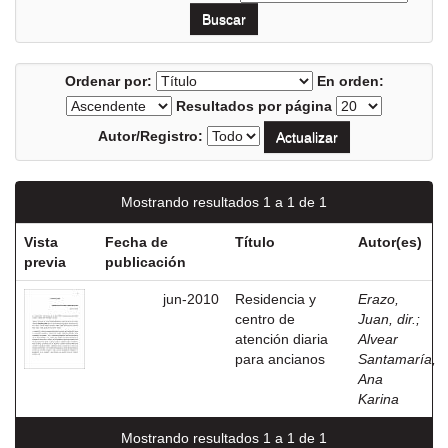
Ordenar por:
En orden:
Resultados por página
Autor/Registro:
Mostrando resultados 1 a 1 de 1
Vista
Fecha de
Título
Autor(es)
previa
publicación
jun-2010
Residencia y
Erazo,
centro de
Juan, dir.
;
atención diaria
Alvear
para ancianos
Santamaría,
Ana
Karina
Mostrando resultados 1 a 1 de 1