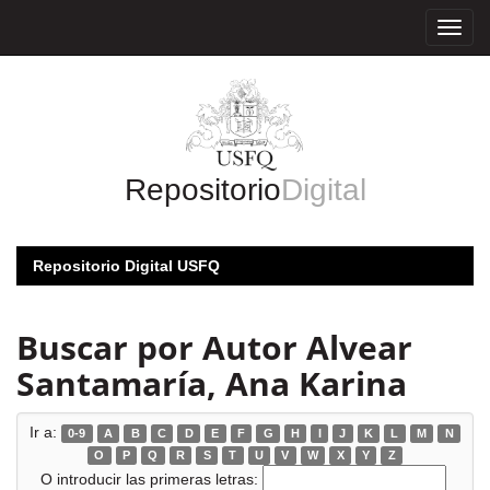
Skip
navigation
Repositorio
Digital
Repositorio Digital USFQ
Buscar por Autor Alvear
Santamaría, Ana Karina
Ir a:
0-9
A
B
C
D
E
F
G
H
I
J
K
L
M
N
O
P
Q
R
S
T
U
V
W
X
Y
Z
O introducir las primeras letras: