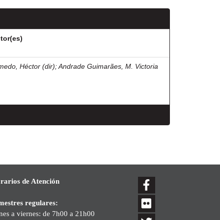
tor(es)
medo, Héctor (dir)
;
Andrade Guimarães, M. Victoria
rarios de Atención
mestres regulares:
nes a viernes: de 7h00 a 21h00