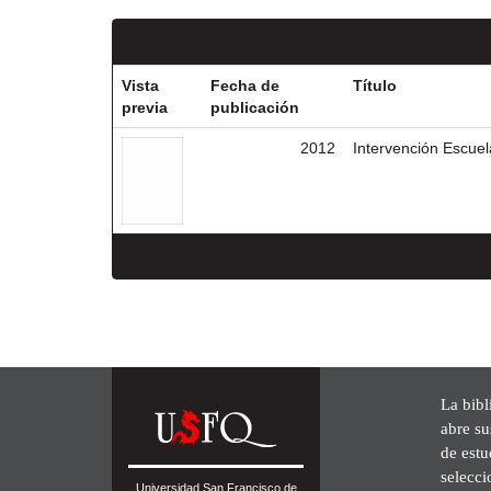
Vista
Fecha de
Título
previa
publicación
2012
Intervención Escue
La bibl
abre su
de est
selecci
Universidad San Francisco de