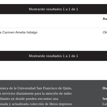
Mostrando resultados 1 a 1 de 1
Au
la Carmen Amelia hidalgo
Ol
Mostrando resultados 1 a 1 de 1
ioteca de la Universidad San Francisco de Quito,
Ho
s servicios diariamente para la atención de miles
udiantes en donde pueden encontrar una
Se
onada y actualizada colección de libros impresos
Lu