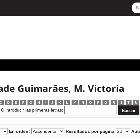
ade Guimarães, M. Victoria
C
D
E
F
G
H
I
J
K
L
M
N
O
P
Q
R
S
T
U
O introducir las primeras letras:
En orden:
Resultados por página
Auto