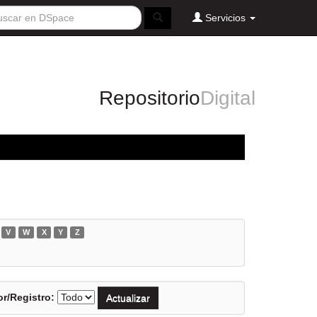
Servicios
Repositorio
Digital
V
W
X
Y
Z
r/Registro: