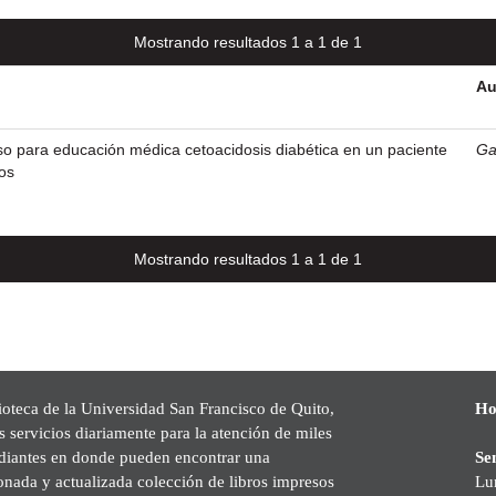
Mostrando resultados 1 a 1 de 1
Au
o para educación médica cetoacidosis diabética en un paciente
Ga
os
Mostrando resultados 1 a 1 de 1
ioteca de la Universidad San Francisco de Quito,
Ho
s servicios diariamente para la atención de miles
udiantes en donde pueden encontrar una
Se
onada y actualizada colección de libros impresos
Lu