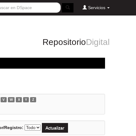
Servicios
Repositorio
Digital
V
W
X
Y
Z
r/Registro: