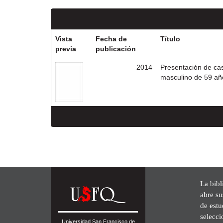
Vista
Fecha de
Título
previa
publicación
2014
Presentación de cas
masculino de 59 añ
La bibl
abre su
de est
selecci
Universidad San Francisco de