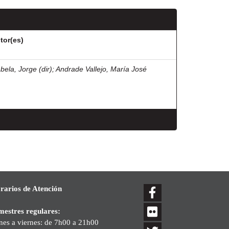
tor(es)
bela, Jorge (dir)
;
Andrade Vallejo, María José
rarios de Atención
mestres regulares:
nes a viernes: de 7h00 a 21h00