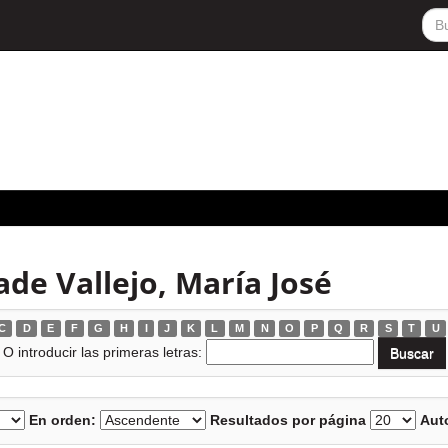
de Vallejo, María José
C
D
E
F
G
H
I
J
K
L
M
N
O
P
Q
R
S
T
U
O introducir las primeras letras:
En orden:
Resultados por página
Auto