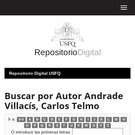
Skip
navigation
Repositorio
Digital
Repositorio Digital USFQ
Buscar por Autor Andrade
Villacís, Carlos Telmo
Ir a:
0-9
A
B
C
D
E
F
G
H
I
J
K
L
M
N
O
P
Q
R
S
T
U
V
W
X
Y
Z
O introducir las primeras letras: