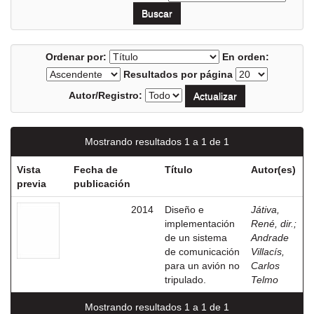
Ordenar por:
En orden:
Resultados por página
Autor/Registro:
Mostrando resultados 1 a 1 de 1
Vista
Fecha de
Título
Autor(es)
previa
publicación
2014
Diseño e
Játiva,
implementación
René, dir.
;
de un sistema
Andrade
de comunicación
Villacís,
para un avión no
Carlos
tripulado.
Telmo
Mostrando resultados 1 a 1 de 1