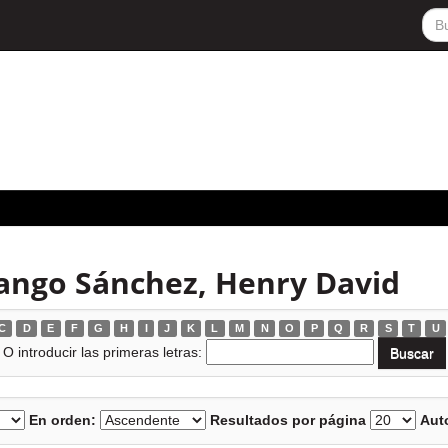
ango Sánchez, Henry David
C
D
E
F
G
H
I
J
K
L
M
N
O
P
Q
R
S
T
U
O introducir las primeras letras:
En orden:
Resultados por página
Auto