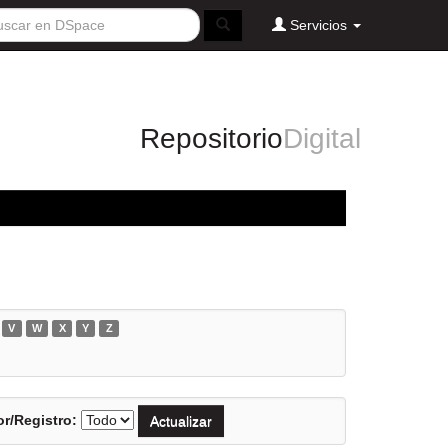
Servicios
Repositorio
Digital
V
W
X
Y
Z
r/Registro: