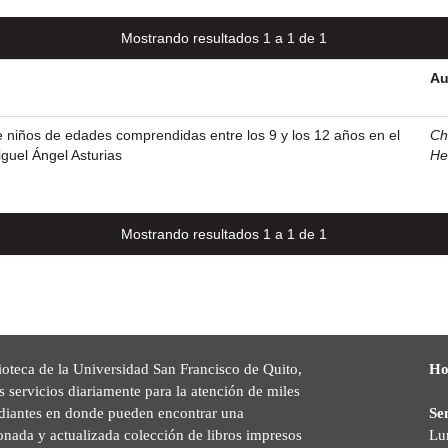
Mostrando resultados 1 a 1 de 1
Au
e niños de edades comprendidas entre los 9 y los 12 años en el
Ch
iguel Ángel Asturias
He
Mostrando resultados 1 a 1 de 1
ioteca de la Universidad San Francisco de Quito,
Ho
s servicios diariamente para la atención de miles
udiantes en donde pueden encontrar una
Se
onada y actualizada colección de libros impresos
Lu