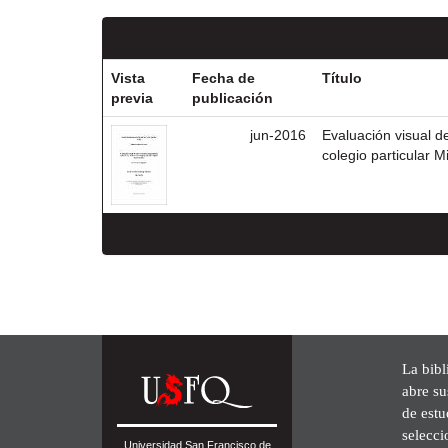
Vista
Fecha de
Título
previa
publicación
jun-2016
Evaluación visual d
colegio particular M
La bibl
abre su
de est
selecci
Universidad San Francisco de