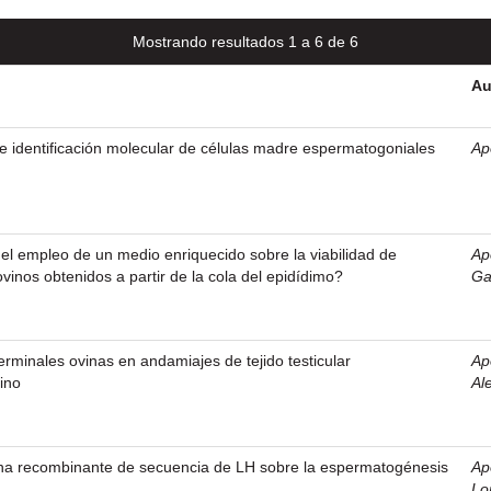
Mostrando resultados 1 a 6 de 6
Au
o e identificación molecular de células madre espermatogoniales
Ap
del empleo de un medio enriquecido sobre la viabilidad de
Ap
inos obtenidos a partir de la cola del epidídimo?
Ga
erminales ovinas en andamiajes de tejido testicular
Ap
ino
Al
na recombinante de secuencia de LH sobre la espermatogénesis
Ap
Lo