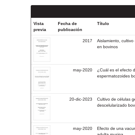
Vista
Fecha de
Título
previa
publicación
2017
Aislamiento, cultiv
en bovinos
may-2020
¿Cuál es el efecto 
espermatozoides bov
20-dic-2023
Cultivo de células g
descelularizado bov
may-2020
Efecto de una vacu
adulta murina.