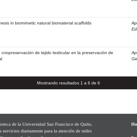
esis in biomimetic natural biomaterial scaffolds
Ap
Ed
criopreservación de tejido testicular en la preservación de
Ap
l
Ge
Mostrando resultados 1 a 6 de 6
ioteca de la Universidad San Francisco de Quito,
Ho
s servicios diariamente para la atención de miles