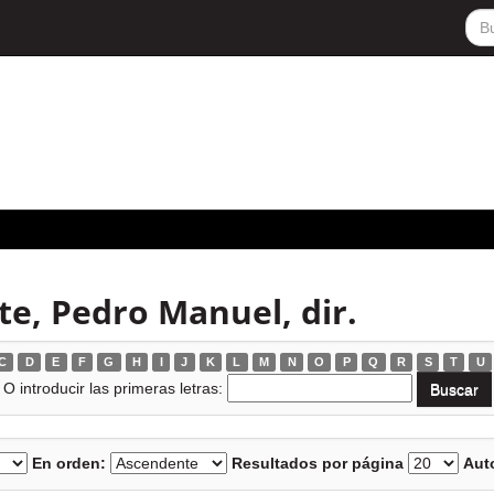
e, Pedro Manuel, dir.
C
D
E
F
G
H
I
J
K
L
M
N
O
P
Q
R
S
T
U
O introducir las primeras letras:
En orden:
Resultados por página
Auto