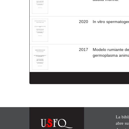
2020
In vitro spermatogen
2017
Modelo rumiante de 
germoplasma anima
La bibl
abre su