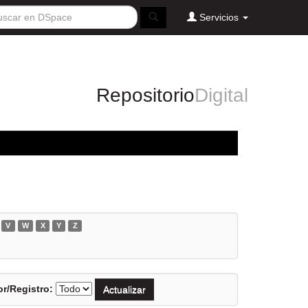
Servicios
Repositorio
Digital
V
W
X
Y
Z
r/Registro: