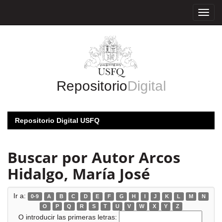
Skip
navigation
Repositorio
Digital
Repositorio Digital USFQ
Buscar por Autor Arcos
Hidalgo, María José
Ir a:
0-9
A
B
C
D
E
F
G
H
I
J
K
L
M
N
O
P
Q
R
S
T
U
V
W
X
Y
Z
O introducir las primeras letras: