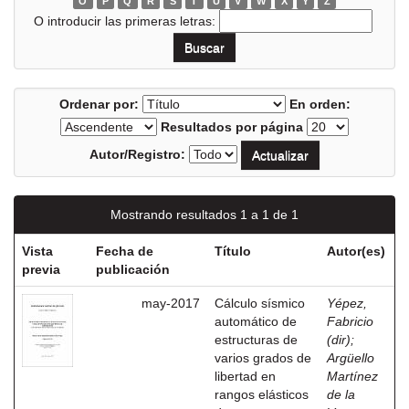
O
P
Q
R
S
T
U
V
W
X
Y
Z
O introducir las primeras letras:
Ordenar por:
En orden:
Resultados por página
Autor/Registro:
Mostrando resultados 1 a 1 de 1
Vista
Fecha de
Título
Autor(es)
previa
publicación
may-2017
Cálculo sísmico
Yépez,
automático de
Fabricio
estructuras de
(dir)
;
varios grados de
Argüello
libertad en
Martínez
rangos elásticos
de la