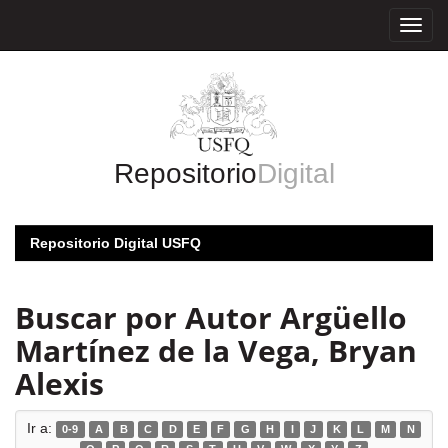
Skip
navigation
Repositorio
Digital
Repositorio Digital USFQ
Buscar por Autor Argüello
Martínez de la Vega, Bryan
Alexis
Ir a:
0-9
A
B
C
D
E
F
G
H
I
J
K
L
M
N