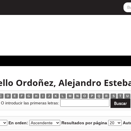
ello Ordoñez, Alejandro Esteb
C
D
E
F
G
H
I
J
K
L
M
N
O
P
Q
R
S
T
U
O introducir las primeras letras:
En orden:
Resultados por página
Auto