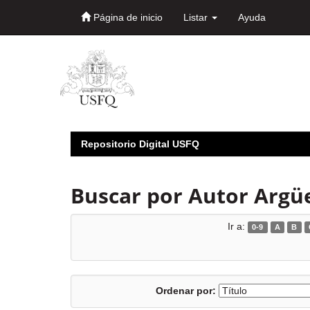
Página de inicio
Listar
Ayuda
Skip
navigation
Repositorio Digital USFQ
Buscar por Autor Argü
Ir a:
0-9
A
B
Ordenar por: