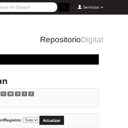
Servicios
Repositorio
Digital
an
V
W
X
Y
Z
r/Registro: