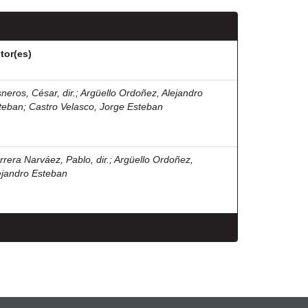
tor(es)
sneros, César, dir.
;
Argüello Ordoñez, Alejandro
teban
;
Castro Velasco, Jorge Esteban
rrera Narváez, Pablo, dir.
;
Argüello Ordoñez,
ejandro Esteban