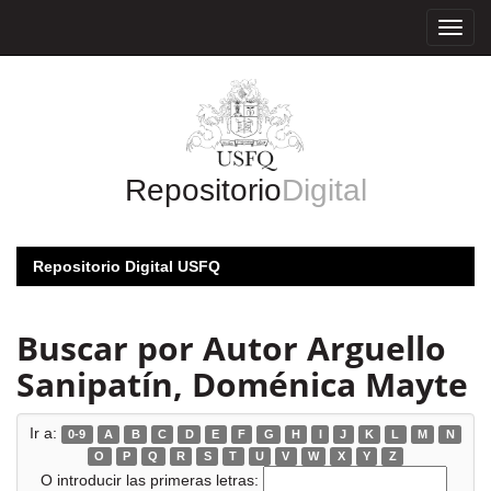
Skip
navigation
Repositorio
Digital
Repositorio Digital USFQ
Buscar por Autor Arguello
Sanipatín, Doménica Mayte
Ir a:
0-9
A
B
C
D
E
F
G
H
I
J
K
L
M
N
O
P
Q
R
S
T
U
V
W
X
Y
Z
O introducir las primeras letras: