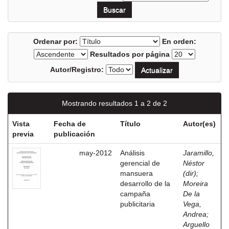
Ordenar por:
En orden:
Resultados por página
Autor/Registro:
Mostrando resultados 1 a 2 de 2
Vista
Fecha de
Título
Autor(es)
previa
publicación
may-2012
Análisis
Jaramillo,
gerencial de
Néstor
mansuera
(dir)
;
desarrollo de la
Moreira
campaña
De la
publicitaria
Vega,
Andrea
;
Arguello