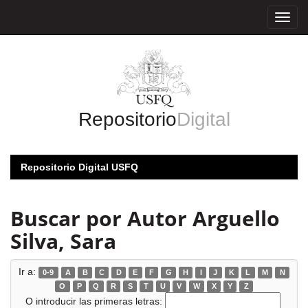
Skip
navigation
Repositorio
Digital
Repositorio Digital USFQ
Buscar por Autor Arguello
Silva, Sara
Ir a:
0-9
A
B
C
D
E
F
G
H
I
J
K
L
M
N
O
P
Q
R
S
T
U
V
W
X
Y
Z
O introducir las primeras letras: