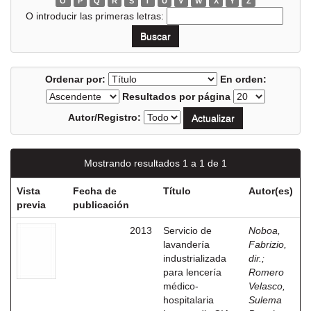
O
P
Q
R
S
T
U
V
W
X
Y
Z
O introducir las primeras letras:
Ordenar por:
En orden:
Resultados por página
Autor/Registro:
Mostrando resultados 1 a 1 de 1
Vista
Fecha de
Título
Autor(es)
previa
publicación
2013
Servicio de
Noboa,
lavandería
Fabrizio,
industrializada
dir.
;
para lencería
Romero
médico-
Velasco,
hospitalaria
Sulema