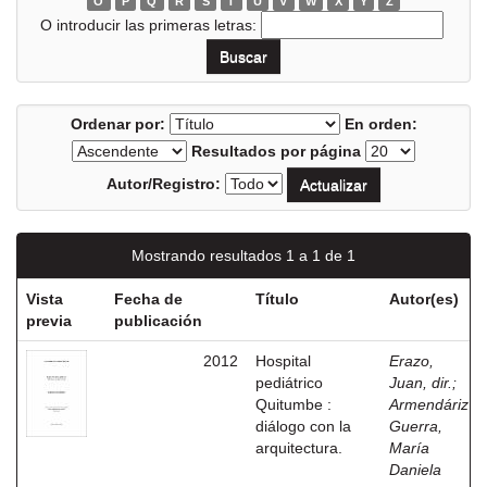
O
P
Q
R
S
T
U
V
W
X
Y
Z
O introducir las primeras letras:
Ordenar por:
En orden:
Resultados por página
Autor/Registro:
Mostrando resultados 1 a 1 de 1
Vista
Fecha de
Título
Autor(es)
previa
publicación
2012
Hospital
Erazo,
pediátrico
Juan, dir.
;
Quitumbe :
Armendáriz
diálogo con la
Guerra,
arquitectura.
María
Daniela