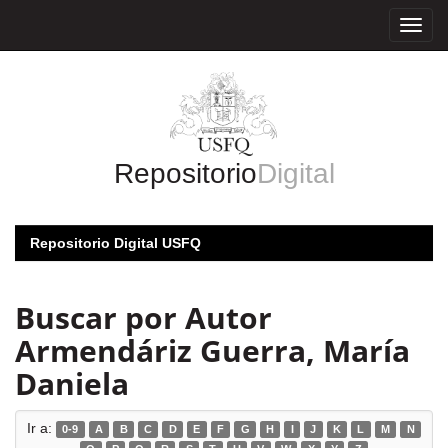
Skip
navigation
Repositorio
Digital
Repositorio Digital USFQ
Buscar por Autor
Armendáriz Guerra, María
Daniela
Ir a:
0-9
A
B
C
D
E
F
G
H
I
J
K
L
M
N