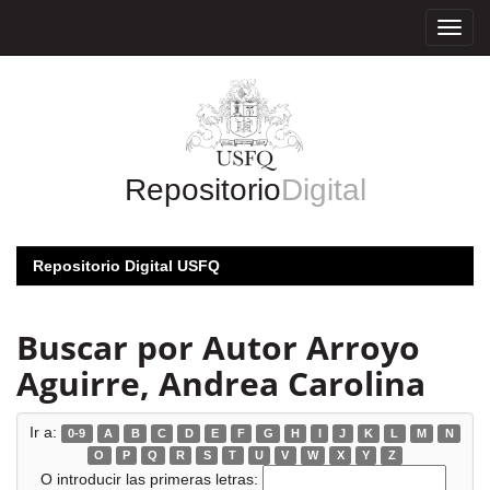
Skip
navigation
Repositorio
Digital
Repositorio Digital USFQ
Buscar por Autor Arroyo
Aguirre, Andrea Carolina
Ir a:
0-9
A
B
C
D
E
F
G
H
I
J
K
L
M
N
O
P
Q
R
S
T
U
V
W
X
Y
Z
O introducir las primeras letras: