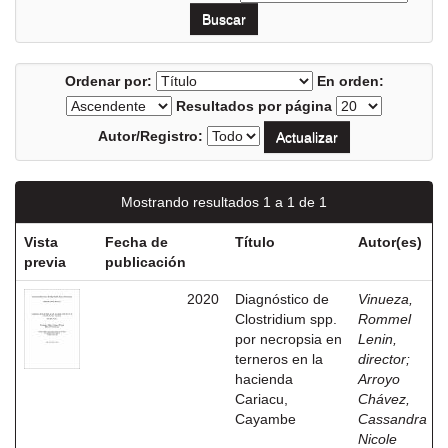
Ordenar por:
En orden:
Resultados por página
Autor/Registro:
Mostrando resultados 1 a 1 de 1
Vista
Fecha de
Título
Autor(es)
previa
publicación
2020
Diagnóstico de
Vinueza,
Clostridium spp.
Rommel
por necropsia en
Lenin,
terneros en la
director
;
hacienda
Arroyo
Cariacu,
Chávez,
Cayambe
Cassandra
Nicole