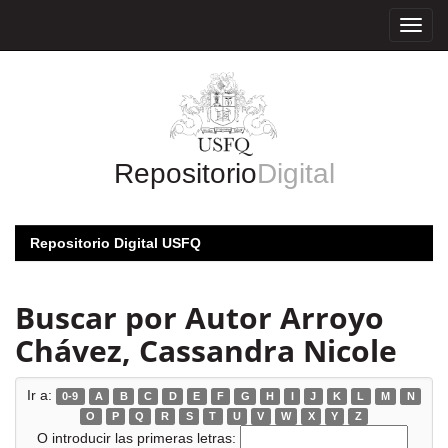
Skip
navigation
Repositorio
Digital
Repositorio Digital USFQ
Buscar por Autor Arroyo
Chávez, Cassandra Nicole
Ir a:
0-9
A
B
C
D
E
F
G
H
I
J
K
L
M
N
O
P
Q
R
S
T
U
V
W
X
Y
Z
O introducir las primeras letras: