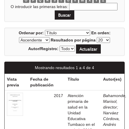
O
P
Q
R
S
T
U
V
W
X
Y
Z
O introducir las primeras letras:
Ordenar por:
En orden:
Resultados por página
Autor/Registro:
Mostrando resultados 1 a 4 de 4
Vista
Fecha de
Título
Autor(es)
previa
publicación
2017
Atención
Bahamonde,
primaria de
Marisol,
salud en la
director
;
Unidad
Narváez
Educativa
Córdova,
Tumbaco en el
Andrés