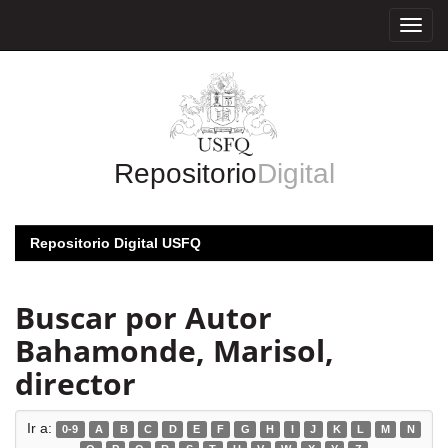
Skip
navigation
Repositorio
Digital
Repositorio Digital USFQ
Buscar por Autor
Bahamonde, Marisol,
director
Ir a:
0-9
A
B
C
D
E
F
G
H
I
J
K
L
M
N