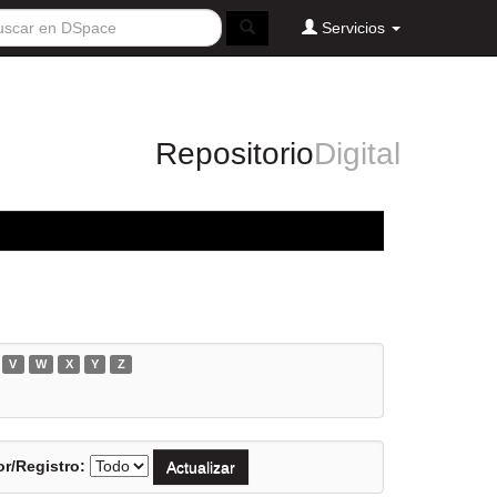
Servicios
Repositorio
Digital
V
W
X
Y
Z
r/Registro: