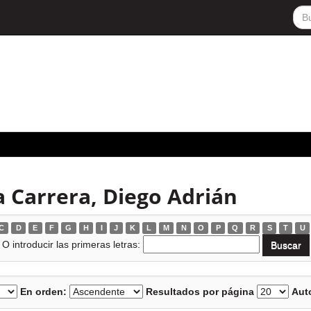
 Carrera, Diego Adrián
C
D
E
F
G
H
I
J
K
L
M
N
O
P
Q
R
S
T
U
O introducir las primeras letras:
En orden:
Resultados por página
Auto