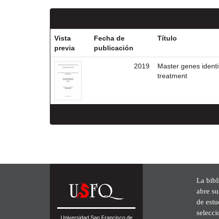
Vista
Fecha de
Título
previa
publicación
2019
Master genes identif
treatment
La bibl
abre su
de est
selecci
Universidad San Francisco de