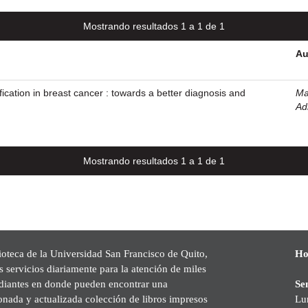
Mostrando resultados 1 a 1 de 1
Au
ication in breast cancer : towards a better diagnosis and
Ma
Ad
Mostrando resultados 1 a 1 de 1
ioteca de la Universidad San Francisco de Quito,
Ho
s servicios diariamente para la atención de miles
udiantes en donde pueden encontrar una
Se
onada y actualizada colección de libros impresos
Lu