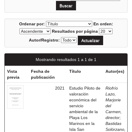
Ordenar por:
En orden:
Resultados por página
Autor/Registro:
Mostrando resultados 1 a 1 de 1
Vista
Fecha de
Título
Autor(es)
previa
publicación
2021
Estudio Piloto de
Riofrío
valoración
Lazo,
económica del
Marjorie
servicio
del
ambiental de la
Carmen,
Playa Los
director
;
Marinos en la
Bastidas
Isla San
Solórzano,