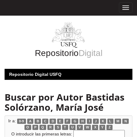
Skip
navigation
Repositorio
Digital
Repositorio Digital USFQ
Buscar por Autor Bastidas
Solórzano, María José
Ir a:
0-9
A
B
C
D
E
F
G
H
I
J
K
L
M
N
O
P
Q
R
S
T
U
V
W
X
Y
Z
O introducir las primeras letras: