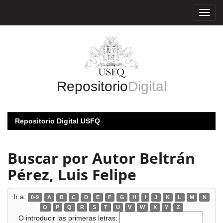
Skip
navigation
Repositorio
Digital
Repositorio Digital USFQ
Buscar por Autor Beltrán
Pérez, Luis Felipe
Ir a:
0-9
A
B
C
D
E
F
G
H
I
J
K
L
M
N
O
P
Q
R
S
T
U
V
W
X
Y
Z
O introducir las primeras letras: