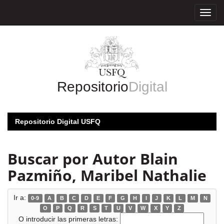
Skip
navigation
Repositorio
Digital
Repositorio Digital USFQ
Buscar por Autor Blain
Pazmiño, Maribel Nathalie
Ir a:
0-9
A
B
C
D
E
F
G
H
I
J
K
L
M
N
O
P
Q
R
S
T
U
V
W
X
Y
Z
O introducir las primeras letras: