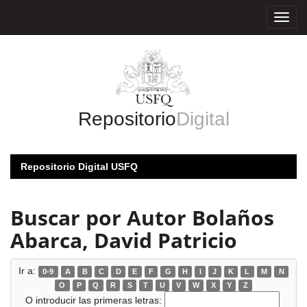
Skip
navigation
Repositorio
Digital
Repositorio Digital USFQ
Buscar por Autor Bolaños
Abarca, David Patricio
Ir a:
0-9
A
B
C
D
E
F
G
H
I
J
K
L
M
N
O
P
Q
R
S
T
U
V
W
X
Y
Z
O introducir las primeras letras: