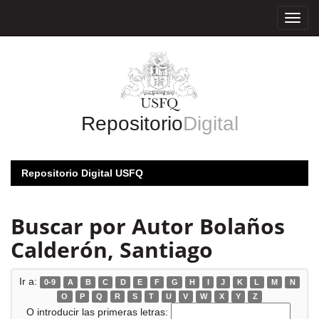
Skip
navigation
Repositorio
Digital
Repositorio Digital USFQ
Buscar por Autor Bolaños
Calderón, Santiago
Ir a:
0-9
A
B
C
D
E
F
G
H
I
J
K
L
M
N
O
P
Q
R
S
T
U
V
W
X
Y
Z
O introducir las primeras letras: