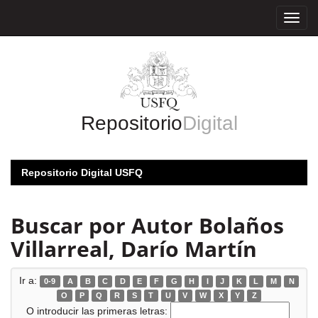
Skip
navigation
Repositorio
Digital
Repositorio Digital USFQ
Buscar por Autor Bolaños
Villarreal, Darío Martín
Ir a:
0-9
A
B
C
D
E
F
G
H
I
J
K
L
M
N
O
P
Q
R
S
T
U
V
W
X
Y
Z
O introducir las primeras letras: