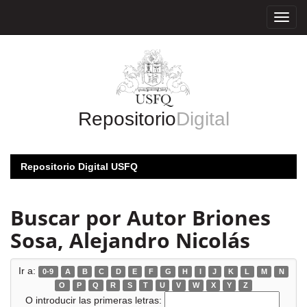
Skip
navigation
Repositorio
Digital
Repositorio Digital USFQ
Buscar por Autor Briones
Sosa, Alejandro Nicolás
Ir a:
0-9
A
B
C
D
E
F
G
H
I
J
K
L
M
N
O
P
Q
R
S
T
U
V
W
X
Y
Z
O introducir las primeras letras: